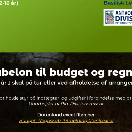
belon til budget og reg
 når I skal på tur eller ved afholdelse af arran
 at holde styr på indtægter og udgifter i forbindelse med 
Udarbejdet af Pia
, Divisionsrevisor.
Download excel filen her:
Budget_Regnskab_Tilmelding blank.excel