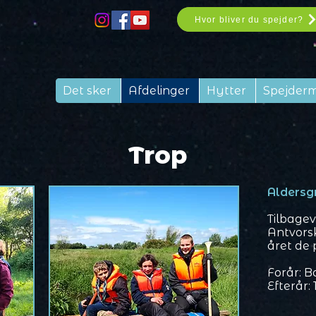
Hvor bliver du spejder?
Det sker
Afdelinger
Hytter
Spejder
Trop
Aldersg
Tilbage
Antvorsk
året de p
Forår: Ba
Efterår: