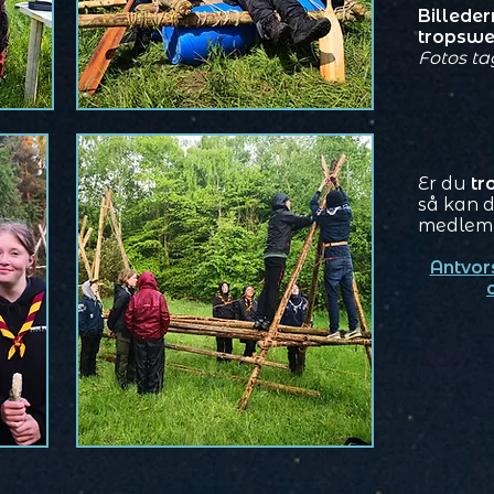
Billeder
tropswe
Fotos ta
Er du
tr
så kan d
medlem 
Antvor