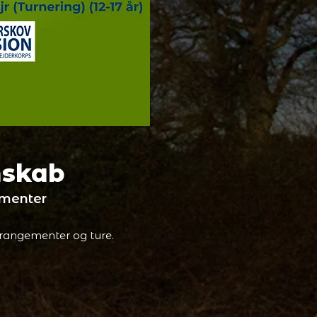
nskab
gementer
arrangementer og ture.