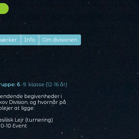
mærker
Info
Om divisionen
ruppe: 6
.-9. klasse (12-16 år)
vendende begivenheder i
ov Division, og hvornår på
lejer at ligge:
silisk Lejr (turnering)
 10-10 Event