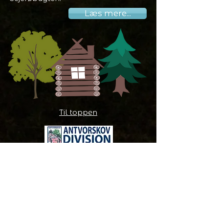
Læs mere...
Til toppen
Hurtige genveje
Kalender
Arrangementer
Nyheder
Lederbladet "De Grå"
Spejdermærker