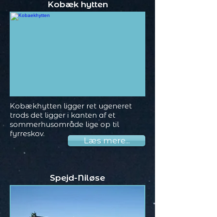
Kobæk hytten
Kobækhytten ligger ret ugeneret
trods det ligger i kanten af et
sommerhusområde lige op til
fyrreskov.
Læs mere...
Spejd-Niløse