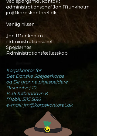
Ved spørgsmål kontakt
administrationschef Jan Munkholm
jm@korpskontoret.dk
.
Venlig hilsen
Jan Munkholm
Administrationschef
Spejdernes
Administrationsfællesskab
Korpskontor for
Det Danske Spejderkorps
og De grønne pigespejdere
Arsenalvej 10
1436 København K
Mobil: 5115 5616
e-mail: jm@korpskontoret.dk