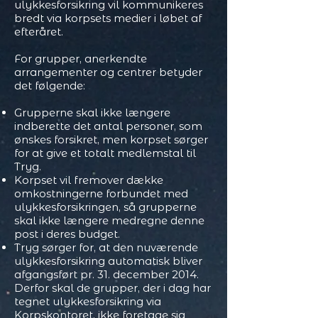
ulykkesforsikring vil kommunikeres
bredt via korpsets medier i løbet af
efteråret.
For grupper, anerkendte
arrangementer og centrer betyder
det følgende:
Grupperne skal ikke længere
indberette det antal personer, som
ønskes forsikret, men korpset sørger
for at give et totalt medlemstal til
Tryg.
Korpset vil fremover dække
omkostningerne forbundet med
ulykkesforsikringen, så grupperne
skal ikke længere medregne denne
post i deres budget.
Tryg sørger for, at den nuværende
ulykkesforsikring automatisk bliver
afgangsført pr. 31. december 2014.
Derfor skal de grupper, der i dag har
tegnet ulykkesforsikring via
Korpskontoret, ikke foretage sig