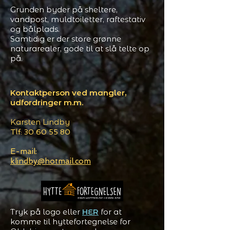
Grunden byder på sheltere,
vandpost, muldtoiletter, raftestativ
og bålplads.
Samtidig er der store grønne
naturarealer, gode til at slå telte op
på.
Kontaktperson ved mangler,
udfordringer m.m.
Karsten Lindby
Tlf:
30 60 55 80
E-mail:
klindby@hotmail.com
Tryk på logo eller
HER
for at
komme til hyttefortegnelse for