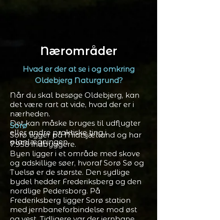
Nærområder
Hvad er der at se i og omkring
Oldebjerg Naturgrund?
Når du skal besøge Oldebjerg, kan
det være rart at vide, hvad der er i
nærheden.
Det kan måske bruges til udflugter
Sorø
eller andre praktiske ting i
Sorø ligger på Midtsjælland og har
planlægningen.
7.958 indbyggere.
Byen ligger i et område med skove
og adskillige søer, hvoraf Sorø Sø og
Tuelsø er de største. Den sydlige
bydel hedder Frederiksberg og den
nordlige Pedersborg. På
Frederiksberg ligger Sorø station
med jernbaneforbindelse mod øst
og vest. Tidligere var der jernbane