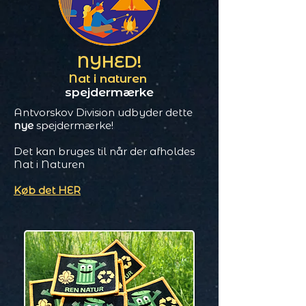
NYHED!
Nat i naturen
spejdermærke
Antvorskov Division udbyder dette
nye
spejdermærke!
Det kan bruges til når der afholdes
Nat i Naturen
Køb det HER