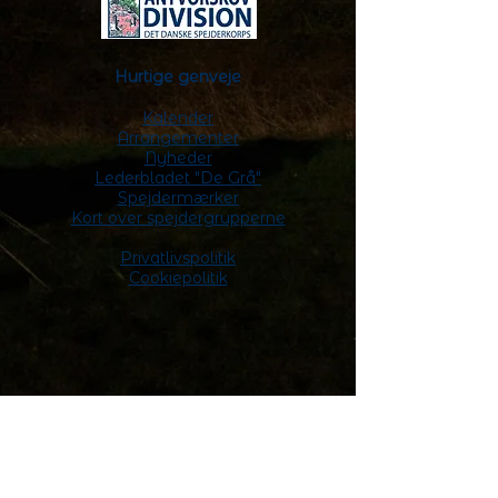
Hurtige genveje
Kalender
Arrangementer
Nyheder
Lederbladet "De Grå"
Spejdermærker
Kort over spejdergrupperne
Privatlivspolitik
Cookiepolitik
Skriv til divisionsledelsen