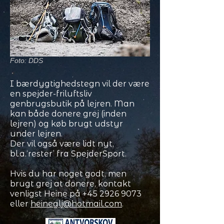
Foto: DDS
I bærdygtighedstegn vil der være
en spejder-friluftsliv
genbrugsbutik på lejren. Man
kan både donere grej (inden
lejren) og køb brugt udstyr
under lejren.
Der vil også være lidt nyt,
bl.a.‘rester’ fra SpejderSport.
Hvis du har noget godt, men
brugt grej at donere, kontakt
venligst Heine på
+45 2926 9073
eller
heineglj@hotmail.com
.