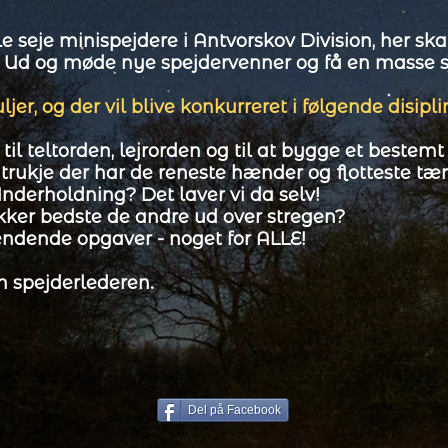
alle seje minispejdere i Antvorskov Division, her ska
. Ud og møde nye spejdervenner og få en masse s
jer, og der vil blive konkurreret i følgende disipli
til teltorden, lejrorden og til at bygge et bestemt
patrukje der har de reneste hænder og flotteste tæ
Underholdning? Det laver vi da selv!
ker bedste de andre ud over stregen?
dende opgaver - noget for ALLE!
 spejderlederen.
Del på Facebook