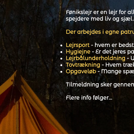
Fønikslejr er en lejr for 
spejdere med liv og sjæl
Der arbejdes i egne patrul
Lejrsport
- hvem er bedst 
Hygiejne
- Er det jeres 
Lejrbålunderholdning
- 
Tovtrækning
- Hvem træk
Opgaveløb
- Mange spæn
Tilmeldning sker gennem
Flere info følger...