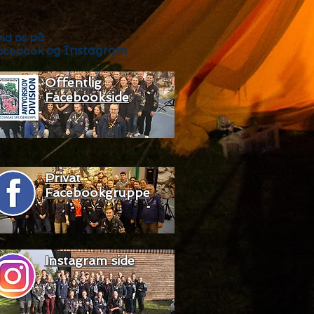
ind os på
acebook
og Instagram
Offentlig
Facebookside
Privat
Facebookgruppe
Instagram side