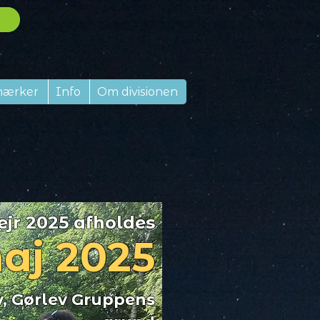
mærker
Info
Om divisionen
ejr 2025 afholdes
maj 2025
v, Gørlev Gruppens