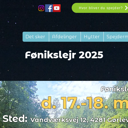
Hvor bliver du spejder?
Det sker
Afdelinger
Hytter
Spejder
Fønikslejr 2025
Føniksl
d. 17.-18. 
Sted:
Vandværksvej 12, 4281 Gørle