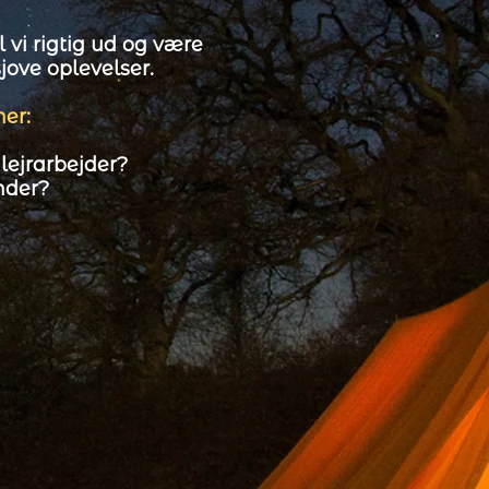
l vi rigtig ud og være
jove oplevelser.
ner:
 lejrarbejder?
nder?