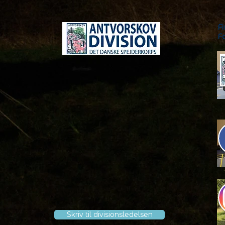
F
F
Skriv til divisionsledelsen