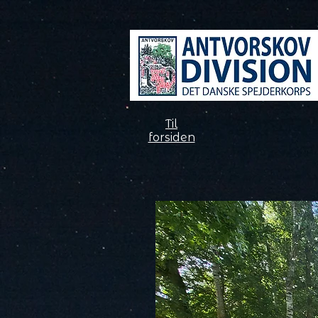
Til
forsiden