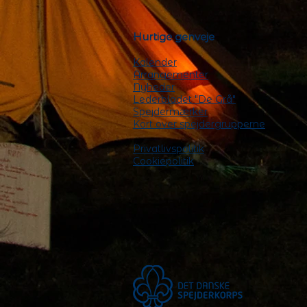
Hurtige genveje
Kalender
Arrangementer
Nyheder
Lederbladet "De Grå"
Spejdermærker
Kort over spejdergrupperne
Privatlivspolitik
Cookiepolitik