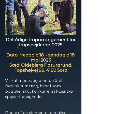
Det årlige troparrangement for
tropspejderne 2025.
Dato: fredag d.16. - søndag d.18.
maj 2025
Sted: Oldebjerg Naturgrund,
Topshøjvej 96, 4180 Sorø
Vi skal mødes og afholde årets
Basilisk turnering, hvor I som
patruljer skal konkurrere i klassiske
spejderfærdigheder.
Nogle af de elementer der bliver