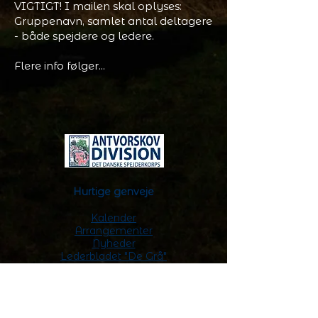
VIGTIGT! I mailen skal oplyses:
Gruppenavn, samlet antal deltagere
- både spejdere og ledere.
Flere info følger...
Hurtige genveje
Kalender
Arrangementer
Nyheder
Lederbladet "De Grå"
Spejdermærker
Kort over spejdergrupperne
Privatlivspolitik