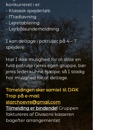
konkurreret i er:
- Klassisk spejderløb
- Madlavning
- Lejretablering
- Lejrbålsunderholdning
I kan deltage i patruljer på 4 – 7
spejdere.
Har I ikke mulighed for at stille en
fuld patrulje i jeres egen gruppe, bør
jeres leder kunne hjælpe, så I stadig
har mulighed for at deltage.
Tilmeldingen sker samlet til DAK
Trop på e-mail:
starchoevre@gmail.com
Tilmelding er bindende!
Gruppen
faktureres af Divisions kasseren
bagefter arrangementet.