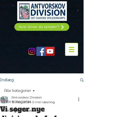
Hvor bliver du spejder?
Indlæg
Alle kategorier
Antvorskov Division
Alle kategorier
13. nov. 2024
0 min læsning
Vi søger nye
Arrangementer