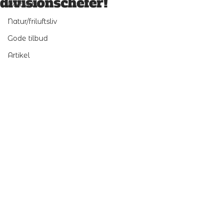
divisionschefer!
Portræt
Natur/friluftsliv
Gode tilbud
Artikel