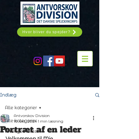
Hvor bliver du spejder?
Indlæg
Alle kategorier
Antvorskov Division
Alle kategorier
10. okt. 2024
1 min læsning
Portræt af en leder
Arrangementer
Velkommen til Mie, 