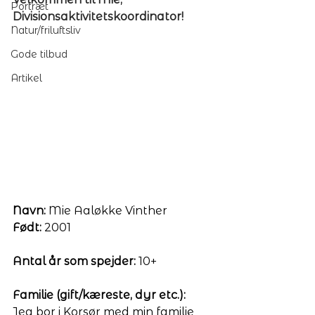
Portræt
Divisionsaktivitetskoordinator!
Natur/friluftsliv
Gode tilbud
Artikel
Navn:
 Mie Aaløkke Vinther 
Født:
 2001
Antal år som spejder:
 10+
Familie (gift/kæreste, dyr etc.): 
Jeg bor i Korsør med min familie 