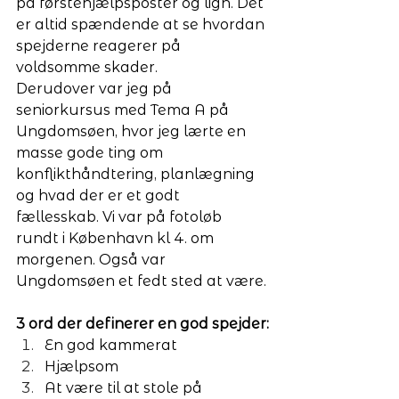
på førstehjælpsposter og lign. Det 
er altid spændende at se hvordan 
spejderne reagerer på 
voldsomme skader.
Derudover var jeg på 
seniorkursus med Tema A på 
Ungdomsøen, hvor jeg lærte en 
masse gode ting om 
konflikthåndtering, planlægning 
og hvad der er et godt 
fællesskab. Vi var på fotoløb 
rundt i København kl 4. om 
morgenen. Også var 
Ungdomsøen et fedt sted at være.
3 ord der definerer en god spejder:
En god kammerat
Hjælpsom
At være til at stole på