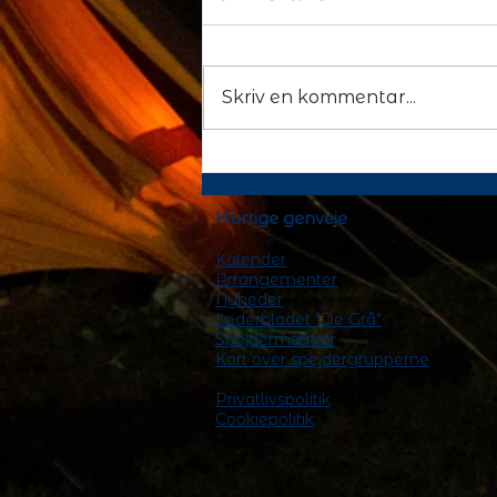
Skriv en kommentar...
Nat i Naturen 2023
Hurtige genveje
Kalender
Arrangementer
Nyheder
Lederbladet "De Grå"
Spejdermærker
Kort over spejdergrupperne
Privatlivspolitik
Cookiepolitik