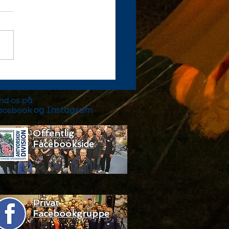
 til
isionsrådsmøde?
ind os på
acebook
og Instagram
Offentlig
Facebookside
Privat
Facebookgruppe