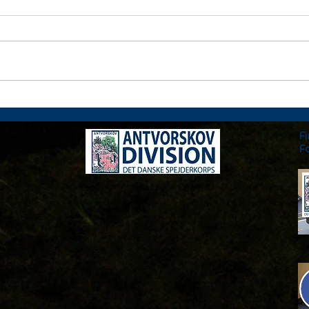
Blåt lederspor 2022
Klar
Div
F
F