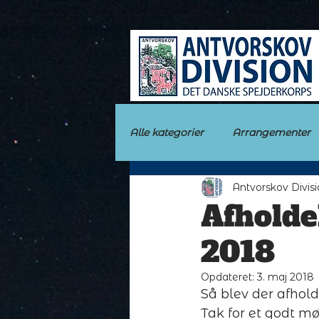
Alle kategorier
Arrangementer
Antvorskov Divis
Afholde
2018
Opdateret:
3. maj 2018
Så blev der afhold
Tak for et godt m