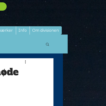
mærker
Info
Om divisionen
møde