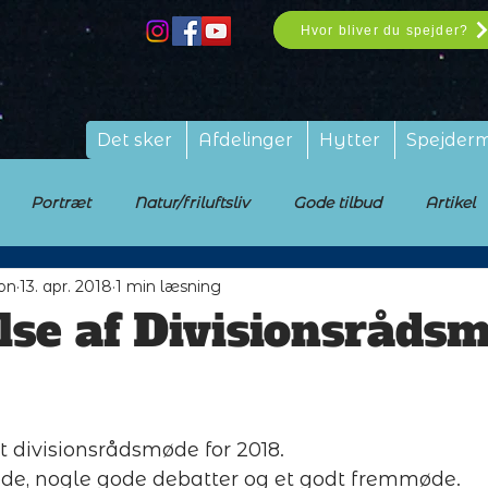
Hvor bliver du spejder?
Det sker
Afdelinger
Hytter
Spejder
Portræt
Natur/friluftsliv
Gode tilbud
Artikel
ion
13. apr. 2018
1 min læsning
lse af Divisionsråds
t divisionsrådsmøde for 2018. 
øde, nogle gode debatter og et godt fremmøde.